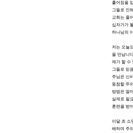
흩어짐을 입
그들로 인해
교회는 줄어
십자가가 불
하나님의 이
저는 오늘도
을
만납니다
제가 할 수
그들로 믿음
주님은 신비
동참할 주의
방법은 얼
실제로 필요
훈련을 받아
이달 초 소
배하며
주의