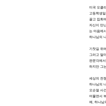
미국 오클라
고등학생일 
끌고
집회에
자신이 만난
는
마음에서
하나님의 나
기찻길 위에
그러고 얼마
판문각에서 
하지만 그는
세상의 전쟁
하나님의 나
오순절 사건
머물면서 부
예, 하나님