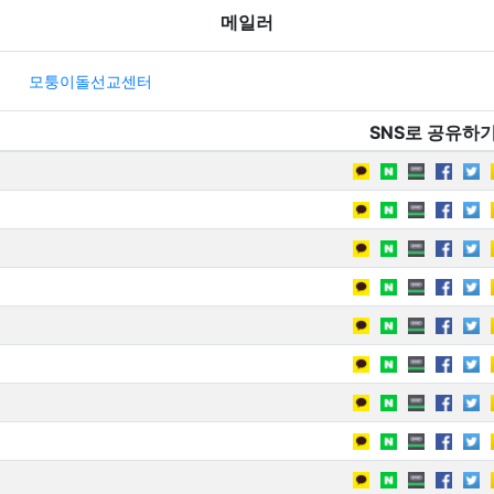
메일러
모퉁이돌선교센터
SNS로 공유하