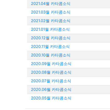
2021.04월 카타콤소식
2021.03월 카타콤소식
2021.02월 카타콤소식
2021.01월 카타콤소식
2020.12월 카타콤소식
2020.11월 카타콤소식
2020.10월 카타콤소식
2020.09월 카타콤소식
2020.08월 카타콤소식
2020.07월 카타콤소식
2020.06월 카타콤소식
2020.05월 카타콤소식