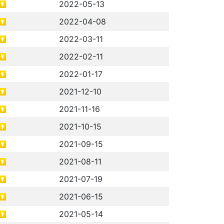
2022-05-13
2022-04-08
2022-03-11
2022-02-11
2022-01-17
2021-12-10
2021-11-16
2021-10-15
2021-09-15
2021-08-11
2021-07-19
2021-06-15
2021-05-14