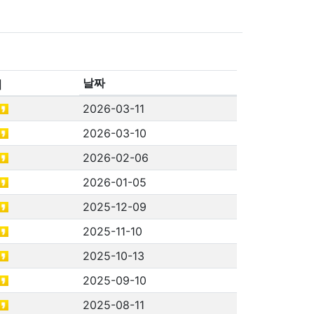
날짜
기
2026-03-11
2026-03-10
2026-02-06
2026-01-05
2025-12-09
2025-11-10
2025-10-13
2025-09-10
2025-08-11