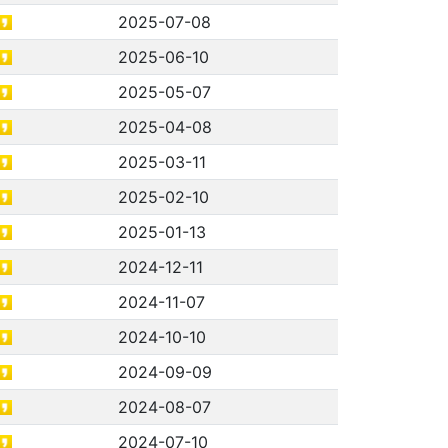
2025-07-08
2025-06-10
2025-05-07
2025-04-08
2025-03-11
2025-02-10
2025-01-13
2024-12-11
2024-11-07
2024-10-10
2024-09-09
2024-08-07
2024-07-10