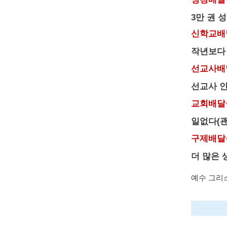
3만 권 
신학교배
작년보다
선교사배
선교사 인
교회배달
일없다(괜
구제배달
더 많은 
예수 그리