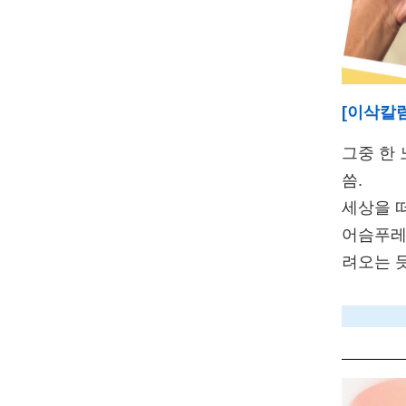
[이삭칼
그중 한 
씀.
세상을 
어슴푸레
려오는 