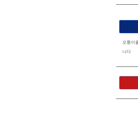
모퉁이돌
니다