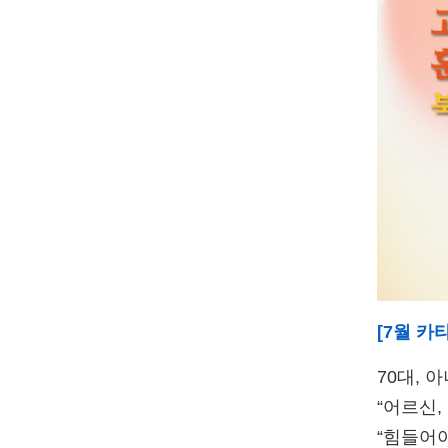
[7월 카
70대, 
“어르신,
“힘들어야