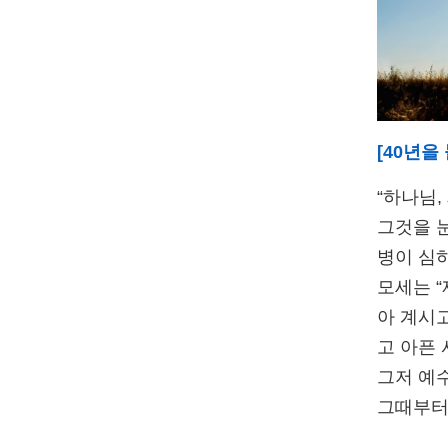
[40년을
“하나님,
그것을 눈
병이 심
모세는 
아 계시
고 아픈
그저 예
그
때부터