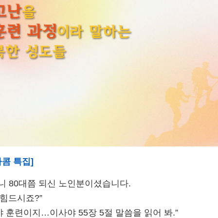
타콤 특집
]
아니 80대쯤 되신 노인분이셨습니다.
 힘드시죠?”
 훈련이지…이사야 55장 5절 말씀을 읽어 봐.”